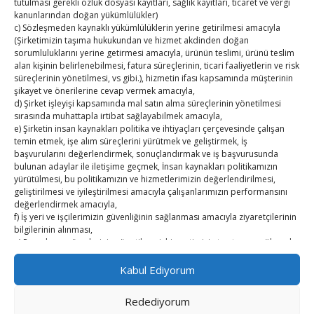
tutulması gerekli özlük dosyası kayıtları, sağlık kayıtları, ticaret ve vergi
kanunlarından doğan yükümlülükler)
TUTSO İktisadi Durum Raporu
c) Sözleşmeden kaynaklı yükümlülüklerin yerine getirilmesi amacıyla
(Şirketimizin taşıma hukukundan ve hizmet akdinden doğan
Kahramanmaraş Ticaret ve Sanayi Odası’nın yeni
sorumluluklarını yerine getirmesi amacıyla, ürünün teslimi, ürünü teslim
binası hizmete açıldı
alan kişinin belirlenebilmesi, fatura süreçlerinin, ticari faaliyetlerin ve risk
süreçlerinin yönetilmesi, vs gibi.), hizmetin ifası kapsamında müşterinin
şikayet ve önerilerine cevap vermek amacıyla,
Diren ailesine taziye ziyareti
d) Şirket işleyişi kapsamında mal satın alma süreçlerinin yönetilmesi
sırasında muhattapla irtibat sağlayabilmek amacıyla,
Hisarcıklıoğlu, Ardahan Üniversitesi Rektörü Prof. Dr.
e) Şirketin insan kaynakları politika ve ihtiyaçları çerçevesinde çalışan
temin etmek, işe alım süreçlerini yürütmek ve geliştirmek, İş
Emiroğlu’nu kabul etti
başvurularını değerlendirmek, sonuçlandırmak ve iş başvurusunda
bulunan adaylar ile iletişime geçmek, İnsan kaynakları politikamızın
Hisarcıklıoğlu Muğla İl/İlçe Oda / Borsa Meclis Üyeleri
yürütülmesi, bu politikamızın ve hizmetlerimizin değerlendirilmesi,
ile buluştu
geliştirilmesi ve iyileştirilmesi amacıyla çalışanlarımızın performansını
değerlendirmek amacıyla,
f) İş yeri ve işçilerimizin güvenliğinin sağlanması amacıyla ziyaretçilerinin
Hisarcıklıoğlu Muğla Ticaret Borsası’nı ziyaret etti
bilgilerinin alınması,
g) Pazarlama süreçlerinin yönetilmesi, hizmetimizin tanıtımını sağlamak,
sektörel çalışmaları yürütebilmek, fuar panayır vb. yerlerde iş hacminin
geliştirilebilmesi amacıyla işlenmektedir.
Kabul Ediyorum
h) Şirkete iş başvurusunda bulunmak amacıyla cv gönderen çalışan
adaylarımızın, başvuru anında alınan bilgilerinin, başvurdukları pozisyon
Redediyorum
veya ileride doğabilecek olası pozisyonlarda değerlendirilmek amacıyla