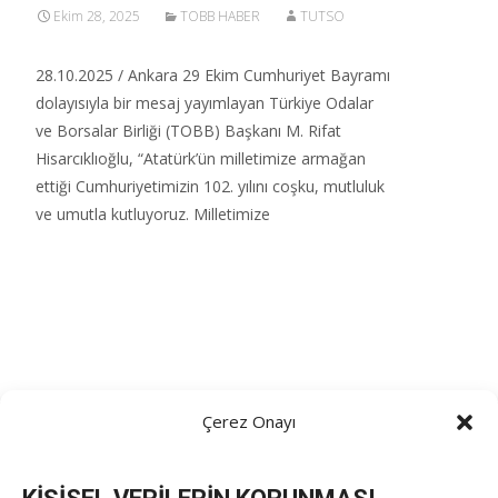
Ekim 28, 2025
TOBB HABER
TUTSO
28.10.2025 / Ankara 29 Ekim Cumhuriyet Bayramı
dolayısıyla bir mesaj yayımlayan Türkiye Odalar
ve Borsalar Birliği (TOBB) Başkanı M. Rifat
Hisarcıklıoğlu, “Atatürk’ün milletimize armağan
ettiği Cumhuriyetimizin 102. yılını coşku, mutluluk
ve umutla kutluyoruz. Milletimize
Read More…
Çerez Onayı
TOBB Son Yazılar