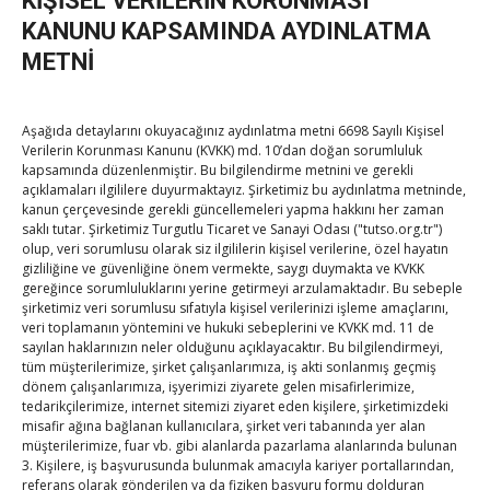
KİŞİSEL VERİLERİN KORUNMASI
Kahramanmaraş Ticaret ve Sanayi Odası’nın yeni
KANUNU KAPSAMINDA AYDINLATMA
binası hizmete açıldı
METNİ
By
TUTSO
on Ağu 5, 2026
Diren ailesine taziye ziyareti
Aşağıda detaylarını okuyacağınız aydınlatma metni 6698 Sayılı Kişisel
By
TUTSO
on Ağu 4, 2026
Verilerin Korunması Kanunu (KVKK) md. 10’dan doğan sorumluluk
kapsamında düzenlenmiştir. Bu bilgilendirme metnini ve gerekli
açıklamaları ilgililere duyurmaktayız. Şirketimiz bu aydınlatma metninde,
kanun çerçevesinde gerekli güncellemeleri yapma hakkını her zaman
Hisarcıklıoğlu, Ardahan Üniversitesi Rektörü Prof. Dr.
saklı tutar. Şirketimiz Turgutlu Ticaret ve Sanayi Odası ("tutso.org.tr")
olup, veri sorumlusu olarak siz ilgililerin kişisel verilerine, özel hayatın
Emiroğlu’nu kabul etti
gizliliğine ve güvenliğine önem vermekte, saygı duymakta ve KVKK
By
TUTSO
on Ağu 4, 2026
gereğince sorumluluklarını yerine getirmeyi arzulamaktadır. Bu sebeple
şirketimiz veri sorumlusu sıfatıyla kişisel verilerinizi işleme amaçlarını,
veri toplamanın yöntemini ve hukuki sebeplerini ve KVKK md. 11 de
Hisarcıklıoğlu Muğla İl/İlçe Oda / Borsa Meclis Üyeleri
sayılan haklarınızın neler olduğunu açıklayacaktır. Bu bilgilendirmeyi,
ile buluştu
tüm müşterilerimize, şirket çalışanlarımıza, iş akti sonlanmış geçmiş
By
TUTSO
on Ağu 2, 2026
dönem çalışanlarımıza, işyerimizi ziyarete gelen misafirlerimize,
tedarikçilerimize, internet sitemizi ziyaret eden kişilere, şirketimizdeki
misafir ağına bağlanan kullanıcılara, şirket veri tabanında yer alan
Hisarcıklıoğlu Muğla Ticaret Borsası’nı ziyaret etti
müşterilerimize, fuar vb. gibi alanlarda pazarlama alanlarında bulunan
By
TUTSO
on Ağu 1, 2026
3. Kişilere, iş başvurusunda bulunmak amacıyla kariyer portallarından,
referans olarak gönderilen ya da fiziken başvuru formu dolduran