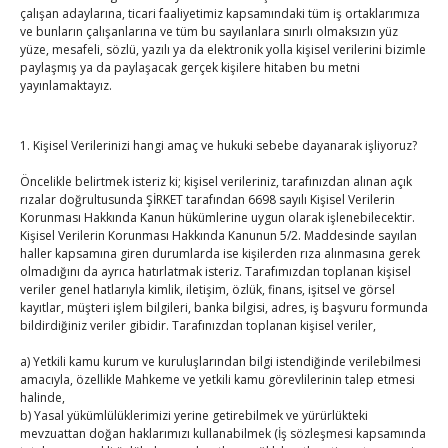
çalışan adaylarına, ticari faaliyetimiz kapsamındaki tüm iş ortaklarımıza
ve bunların çalışanlarına ve tüm bu sayılanlara sınırlı olmaksızın yüz
Ekim 2025
yüze, mesafeli, sözlü, yazılı ya da elektronik yolla kişisel verilerini bizimle
paylaşmış ya da paylaşacak gerçek kişilere hitaben bu metni
P
S
Ç
P
C
C
P
yayınlamaktayız.
1
2
3
4
5
6
7
8
9
10
11
12
1. Kişisel Verilerinizi hangi amaç ve hukuki sebebe dayanarak işliyoruz?
13
14
15
16
17
18
19
Öncelikle belirtmek isteriz ki; kişisel verileriniz, tarafınızdan alınan açık
20
21
22
23
24
25
26
rızalar doğrultusunda ŞİRKET tarafından 6698 sayılı Kişisel Verilerin
27
28
29
30
31
Korunması Hakkında Kanun hükümlerine uygun olarak işlenebilecektir.
Kişisel Verilerin Korunması Hakkında Kanunun 5/2. Maddesinde sayılan
haller kapsamına giren durumlarda ise kişilerden rıza alınmasına gerek
« Eyl
olmadığını da ayrıca hatırlatmak isteriz. Tarafımızdan toplanan kişisel
veriler genel hatlarıyla kimlik, iletişim, özlük, finans, işitsel ve görsel
kayıtlar, müşteri işlem bilgileri, banka bilgisi, adres, iş başvuru formunda
Kas »
bildirdiğiniz veriler gibidir. Tarafınızdan toplanan kişisel veriler,
E-BÜLTEN
a) Yetkili kamu kurum ve kuruluşlarından bilgi istendiğinde verilebilmesi
amacıyla, özellikle Mahkeme ve yetkili kamu görevlilerinin talep etmesi
Kasaba Ekonomi Dergisi
halinde,
b) Yasal yükümlülüklerimizi yerine getirebilmek ve yürürlükteki
TOBB HABER
mevzuattan doğan haklarımızı kullanabilmek (İş sözleşmesi kapsamında