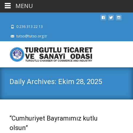
MENU
0 236 313 22 13
tutso@tutso.org.tr
Daily Archives: Ekim 28, 2025
“Cumhuriyet Bayramımız kutlu
olsun”