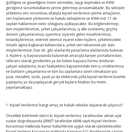
gizliliğine ve güvenliğine önem vermekte, saygı duymakta ve KVKK
gereğince sorumluluklarını yerine getirmeyi arzulamaktadır. Bu sebeple
Kahramanmaraş Ticaret ve Sanayi Odası’nın yeni
şirketimiz veri sorumlusu sıfatıyla kişisel verilerinizi işleme amaçlarını,
binası hizmete açıldı
veri toplamanın yöntemini ve hukuki sebeplerini ve KVKK md. 11 de
sayılan haklarınızın neler olduğunu açıklayacaktır. Bu bilgilendirmeyi,
By
TUTSO
on Ağu 5, 2026
tüm müşterilerimize, şirket çalışanlarımıza, iş akti sonlanmış geçmiş
dönem çalışanlarımıza, işyerimizi ziyarete gelen misafirlerimize,
Diren ailesine taziye ziyareti
tedarikçilerimize, internet sitemizi ziyaret eden kişilere, şirketimizdeki
misafir ağına bağlanan kullanıcılara, şirket veri tabanında yer alan
By
TUTSO
on Ağu 4, 2026
müşterilerimize, fuar vb. gibi alanlarda pazarlama alanlarında bulunan
3. Kişilere, iş başvurusunda bulunmak amacıyla kariyer portallarından,
referans olarak gönderilen ya da fiziken başvuru formu dolduran
çalışan adaylarına, ticari faaliyetimiz kapsamındaki tüm iş ortaklarımıza
Hisarcıklıoğlu, Ardahan Üniversitesi Rektörü Prof. Dr.
ve bunların çalışanlarına ve tüm bu sayılanlara sınırlı olmaksızın yüz
Emiroğlu’nu kabul etti
yüze, mesafeli, sözlü, yazılı ya da elektronik yolla kişisel verilerini bizimle
By
TUTSO
on Ağu 4, 2026
paylaşmış ya da paylaşacak gerçek kişilere hitaben bu metni
yayınlamaktayız.
Hisarcıklıoğlu Muğla İl/İlçe Oda / Borsa Meclis Üyeleri
ile buluştu
1. Kişisel Verilerinizi hangi amaç ve hukuki sebebe dayanarak işliyoruz?
By
TUTSO
on Ağu 2, 2026
Öncelikle belirtmek isteriz ki; kişisel verileriniz, tarafınızdan alınan açık
rızalar doğrultusunda ŞİRKET tarafından 6698 sayılı Kişisel Verilerin
Hisarcıklıoğlu Muğla Ticaret Borsası’nı ziyaret etti
Korunması Hakkında Kanun hükümlerine uygun olarak işlenebilecektir.
By
TUTSO
on Ağu 1, 2026
Kişisel Verilerin Korunması Hakkında Kanunun 5/2. Maddesinde sayılan