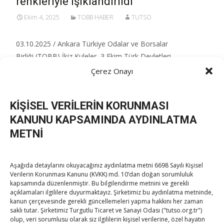
renkleriyle ışıklandırıldı
Ekim 4, 2025
TOBB HABER
TUTSO
03.10.2025 / Ankara Türkiye Odalar ve Borsalar
Birliği (TOBB) İkiz Kuleler, 3 Ekim Türk Devletleri
İşbirliği Günü nedeniyle Türk Devletleri Teşkilatı
Çerez Onayı
bayrağı renkleriyle ışıklandırıldı.​ TOBB Başkanı M.
Rifat Hisarcıklıoğlu sosyal medyadan yaptığı
KİŞİSEL VERİLERİN KORUNMASI
paylaşımda, “Dilde,
KANUNU KAPSAMINDA AYDINLATMA
Read More…
METNİ
Aşağıda detaylarını okuyacağınız aydınlatma metni 6698 Sayılı Kişisel
Verilerin Korunması Kanunu (KVKK) md. 10’dan doğan sorumluluk
kapsamında düzenlenmiştir. Bu bilgilendirme metnini ve gerekli
açıklamaları ilgililere duyurmaktayız. Şirketimiz bu aydınlatma metninde,
kanun çerçevesinde gerekli güncellemeleri yapma hakkını her zaman
saklı tutar. Şirketimiz Turgutlu Ticaret ve Sanayi Odası ("tutso.org.tr")
TOBB Son Yazılar
olup, veri sorumlusu olarak siz ilgililerin kişisel verilerine, özel hayatın