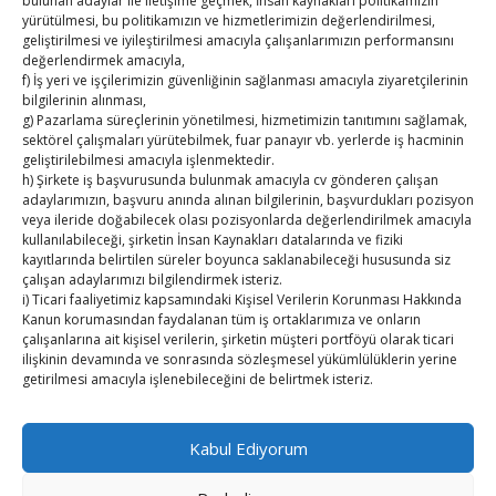
bulunan adaylar ile iletişime geçmek, İnsan kaynakları politikamızın
TOBB HABER
yürütülmesi, bu politikamızın ve hizmetlerimizin değerlendirilmesi,
geliştirilmesi ve iyileştirilmesi amacıyla çalışanlarımızın performansını
TUTSO İktisadi Durum Raporu
değerlendirmek amacıyla,
f) İş yeri ve işçilerimizin güvenliğinin sağlanması amacıyla ziyaretçilerinin
Kahramanmaraş Ticaret ve Sanayi Odası’nın yeni
bilgilerinin alınması,
g) Pazarlama süreçlerinin yönetilmesi, hizmetimizin tanıtımını sağlamak,
binası hizmete açıldı
sektörel çalışmaları yürütebilmek, fuar panayır vb. yerlerde iş hacminin
geliştirilebilmesi amacıyla işlenmektedir.
Diren ailesine taziye ziyareti
h) Şirkete iş başvurusunda bulunmak amacıyla cv gönderen çalışan
adaylarımızın, başvuru anında alınan bilgilerinin, başvurdukları pozisyon
Hisarcıklıoğlu, Ardahan Üniversitesi Rektörü Prof. Dr.
veya ileride doğabilecek olası pozisyonlarda değerlendirilmek amacıyla
kullanılabileceği, şirketin İnsan Kaynakları datalarında ve fiziki
Emiroğlu’nu kabul etti
kayıtlarında belirtilen süreler boyunca saklanabileceği hususunda siz
çalışan adaylarımızı bilgilendirmek isteriz.
Hisarcıklıoğlu Muğla İl/İlçe Oda / Borsa Meclis Üyeleri
i) Ticari faaliyetimiz kapsamındaki Kişisel Verilerin Korunması Hakkında
Kanun korumasından faydalanan tüm iş ortaklarımıza ve onların
ile buluştu
çalışanlarına ait kişisel verilerin, şirketin müşteri portföyü olarak ticari
ilişkinin devamında ve sonrasında sözleşmesel yükümlülüklerin yerine
Hisarcıklıoğlu Muğla Ticaret Borsası’nı ziyaret etti
getirilmesi amacıyla işlenebileceğini de belirtmek isteriz.
2. Kişisel Verilerinizin kimlere hangi amaçla aktarılacağını açıklamak
isteriz.
Kabul Ediyorum
Öncelikle kişisel verileriniz Şirketimiz ile güvendedir. Bu verilerinizi 3.
Kişiler ile açık rızanız olmadan paylaşmamaktayız.