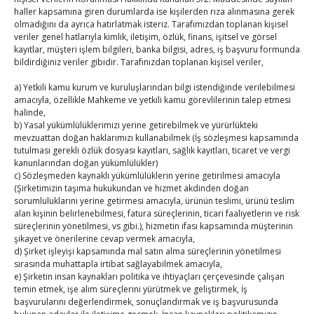
haller kapsamına giren durumlarda ise kişilerden rıza alınmasına gerek
olmadığını da ayrıca hatırlatmak isteriz. Tarafımızdan toplanan kişisel
veriler genel hatlarıyla kimlik, iletişim, özlük, finans, işitsel ve görsel
Ekim 2025
kayıtlar, müşteri işlem bilgileri, banka bilgisi, adres, iş başvuru formunda
bildirdiğiniz veriler gibidir. Tarafınızdan toplanan kişisel veriler,
P
S
Ç
P
C
C
P
1
2
3
4
5
a) Yetkili kamu kurum ve kuruluşlarından bilgi istendiğinde verilebilmesi
amacıyla, özellikle Mahkeme ve yetkili kamu görevlilerinin talep etmesi
6
7
8
9
10
11
12
halinde,
13
14
15
16
17
18
19
b) Yasal yükümlülüklerimizi yerine getirebilmek ve yürürlükteki
mevzuattan doğan haklarımızı kullanabilmek (İş sözleşmesi kapsamında
20
21
22
23
24
25
26
tutulması gerekli özlük dosyası kayıtları, sağlık kayıtları, ticaret ve vergi
kanunlarından doğan yükümlülükler)
27
28
29
30
31
c) Sözleşmeden kaynaklı yükümlülüklerin yerine getirilmesi amacıyla
(Şirketimizin taşıma hukukundan ve hizmet akdinden doğan
« Eyl
sorumluluklarını yerine getirmesi amacıyla, ürünün teslimi, ürünü teslim
alan kişinin belirlenebilmesi, fatura süreçlerinin, ticari faaliyetlerin ve risk
süreçlerinin yönetilmesi, vs gibi.), hizmetin ifası kapsamında müşterinin
Kas »
şikayet ve önerilerine cevap vermek amacıyla,
d) Şirket işleyişi kapsamında mal satın alma süreçlerinin yönetilmesi
E-BÜLTEN
sırasında muhattapla irtibat sağlayabilmek amacıyla,
e) Şirketin insan kaynakları politika ve ihtiyaçları çerçevesinde çalışan
Kasaba Ekonomi Dergisi
temin etmek, işe alım süreçlerini yürütmek ve geliştirmek, İş
başvurularını değerlendirmek, sonuçlandırmak ve iş başvurusunda