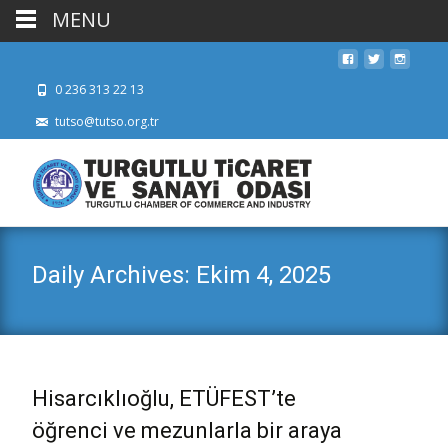
MENU
0 236 313 22 13
tutso@tutso.org.tr
Daily Archives: Ekim 4, 2025
Hisarcıklıoğlu, ETÜFEST’te
öğrenci ve mezunlarla bir araya