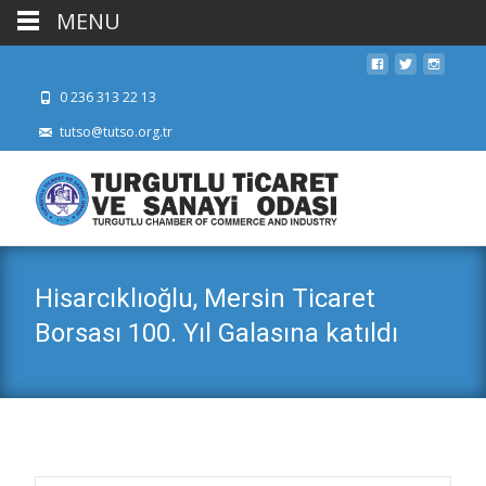
MENU
0 236 313 22 13
tutso@tutso.org.tr
Hisarcıklıoğlu, Mersin Ticaret
Borsası 100. Yıl Galasına katıldı