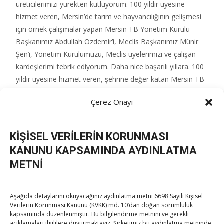
üreticilerimizi yürekten kutluyorum. 100 yıldır üyesine
hizmet veren, Mersin’de tarım ve hayvancılığının gelişmesi
için örnek çalışmalar yapan Mersin TB Yönetim Kurulu
Başkanımız Abdullah Özdemir’i, Meclis Başkanımız Münir
Şen’i, Yönetim Kurulumuzu, Meclis üyelerimizi ve çalışan
kardeşlerimi tebrik ediyorum. Daha nice başarılı yıllara. 100
yıldır üyesine hizmet veren, şehrine değer katan Mersin TB
kurucularını ve emeği geçenleri rahmetle yad ediyorum”
Çerez Onayı
dedi.
KİŞİSEL VERİLERİN KORUNMASI
Post Views:
29
KANUNU KAPSAMINDA AYDINLATMA
METNİ
Post
←
Hisarcıklıoğlu, Mersin Üniversitesi Denizcilik
Aşağıda detaylarını okuyacağınız aydınlatma metni 6698 Sayılı Kişisel
Fakültesi’ni ziyaret etti
Verilerin Korunması Kanunu (KVKK) md. 10’dan doğan sorumluluk
Hisarcıklıoğlu, Afyonkarahisar Ticaret Borsası’nı
kapsamında düzenlenmiştir. Bu bilgilendirme metnini ve gerekli
ziyaret etti
→
açıklamaları ilgililere duyurmaktayız. Şirketimiz bu aydınlatma metninde,