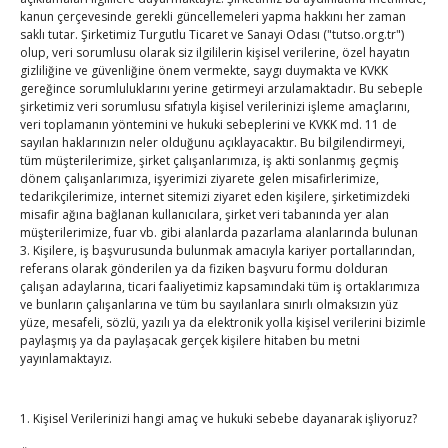
navigation
kanun çerçevesinde gerekli güncellemeleri yapma hakkını her zaman
saklı tutar. Şirketimiz Turgutlu Ticaret ve Sanayi Odası ("tutso.org.tr")
olup, veri sorumlusu olarak siz ilgililerin kişisel verilerine, özel hayatın
gizliliğine ve güvenliğine önem vermekte, saygı duymakta ve KVKK
gereğince sorumluluklarını yerine getirmeyi arzulamaktadır. Bu sebeple
şirketimiz veri sorumlusu sıfatıyla kişisel verilerinizi işleme amaçlarını,
veri toplamanın yöntemini ve hukuki sebeplerini ve KVKK md. 11 de
sayılan haklarınızın neler olduğunu açıklayacaktır. Bu bilgilendirmeyi,
tüm müşterilerimize, şirket çalışanlarımıza, iş akti sonlanmış geçmiş
TOBB Son Yazılar
dönem çalışanlarımıza, işyerimizi ziyarete gelen misafirlerimize,
tedarikçilerimize, internet sitemizi ziyaret eden kişilere, şirketimizdeki
misafir ağına bağlanan kullanıcılara, şirket veri tabanında yer alan
Hisarcıklıoğlu’ndan ‘girişimci olun’ tavsiyesi
müşterilerimize, fuar vb. gibi alanlarda pazarlama alanlarında bulunan
By
TUTSO
on Ağu 8, 2026
3. Kişilere, iş başvurusunda bulunmak amacıyla kariyer portallarından,
referans olarak gönderilen ya da fiziken başvuru formu dolduran
çalışan adaylarına, ticari faaliyetimiz kapsamındaki tüm iş ortaklarımıza
ve bunların çalışanlarına ve tüm bu sayılanlara sınırlı olmaksızın yüz
SEDDK Başkanı Menteş’e ziyaret
yüze, mesafeli, sözlü, yazılı ya da elektronik yolla kişisel verilerini bizimle
By
TUTSO
on Ağu 8, 2026
paylaşmış ya da paylaşacak gerçek kişilere hitaben bu metni
yayınlamaktayız.
Hisarcıklıoğlu ICCD Genel Sekreteri Khalawi ile görüştü
1. Kişisel Verilerinizi hangi amaç ve hukuki sebebe dayanarak işliyoruz?
By
TUTSO
on Ağu 7, 2026