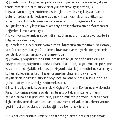
31
e) Şirketin insan kaynakları politika ve ihtiyaçları çerçevesinde çalışan
temin etmek, işe alım süreçlerini yürütmek ve geliştirmek, İş
başvurularını değerlendirmek, sonuçlandırmak ve iş başvurusunda
« Tem
bulunan adaylar ile iletişime geçmek, İnsan kaynakları politikamızın
yürütülmesi, bu politikamızın ve hizmetlerimizin değerlendirilmesi,
geliştirilmesi ve iyileştirilmesi amacıyla çalışanlarımızın performansını
E-BÜLTEN
değerlendirmek amacıyla,
f) İş yeri ve işçilerimizin güvenliğinin sağlanması amacıyla ziyaretçilerinin
Kasaba Ekonomi Dergisi
bilgilerinin alınması,
g) Pazarlama süreçlerinin yönetilmesi, hizmetimizin tanıtımını sağlamak,
sektörel çalışmaları yürütebilmek, fuar panayır vb. yerlerde iş hacminin
TOBB HABER
geliştirilebilmesi amacıyla işlenmektedir.
h) Şirkete iş başvurusunda bulunmak amacıyla cv gönderen çalışan
TUTSO İktisadi Durum Raporu
adaylarımızın, başvuru anında alınan bilgilerinin, başvurdukları pozisyon
veya ileride doğabilecek olası pozisyonlarda değerlendirilmek amacıyla
Hisarcıklıoğlu’ndan ‘girişimci olun’ tavsiyesi
kullanılabileceği, şirketin İnsan Kaynakları datalarında ve fiziki
kayıtlarında belirtilen süreler boyunca saklanabileceği hususunda siz
çalışan adaylarımızı bilgilendirmek isteriz.
SEDDK Başkanı Menteş’e ziyaret
i) Ticari faaliyetimiz kapsamındaki Kişisel Verilerin Korunması Hakkında
Kanun korumasından faydalanan tüm iş ortaklarımıza ve onların
Hisarcıklıoğlu ICCD Genel Sekreteri Khalawi ile görüştü
çalışanlarına ait kişisel verilerin, şirketin müşteri portföyü olarak ticari
ilişkinin devamında ve sonrasında sözleşmesel yükümlülüklerin yerine
Kahramanmaraş Ticaret ve Sanayi Odası’nın yeni
getirilmesi amacıyla işlenebileceğini de belirtmek isteriz.
binası hizmete açıldı
2. Kişisel Verilerinizin kimlere hangi amaçla aktarılacağını açıklamak