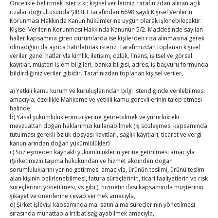
Öncelikle belirtmek isteriz ki; kişisel verileriniz, tarafınızdan alınan açık
rızalar doğrultusunda ŞİRKET tarafından 6698 sayılı Kişisel Verilerin
Korunması Hakkında Kanun hükümlerine uygun olarak işlenebilecektir.
Kahramanmaraş Ticaret ve Sanayi Odası’nın yeni
Kişisel Verilerin Korunması Hakkında Kanunun 5/2. Maddesinde sayılan
haller kapsamına giren durumlarda ise kişilerden rıza alınmasına gerek
binası hizmete açıldı
olmadığını da ayrıca hatırlatmak isteriz. Tarafımızdan toplanan kişisel
By
TUTSO
on Ağu 5, 2026
veriler genel hatlarıyla kimlik, iletişim, özlük, finans, işitsel ve görsel
kayıtlar, müşteri işlem bilgileri, banka bilgisi, adres, iş başvuru formunda
bildirdiğiniz veriler gibidir. Tarafınızdan toplanan kişisel veriler,
Diren ailesine taziye ziyareti
By
TUTSO
on Ağu 4, 2026
a) Yetkili kamu kurum ve kuruluşlarından bilgi istendiğinde verilebilmesi
amacıyla, özellikle Mahkeme ve yetkili kamu görevlilerinin talep etmesi
halinde,
b) Yasal yükümlülüklerimizi yerine getirebilmek ve yürürlükteki
Ağustos 2026
mevzuattan doğan haklarımızı kullanabilmek (İş sözleşmesi kapsamında
P
S
Ç
P
C
C
P
tutulması gerekli özlük dosyası kayıtları, sağlık kayıtları, ticaret ve vergi
kanunlarından doğan yükümlülükler)
1
2
c) Sözleşmeden kaynaklı yükümlülüklerin yerine getirilmesi amacıyla
(Şirketimizin taşıma hukukundan ve hizmet akdinden doğan
3
4
5
6
7
8
9
sorumluluklarını yerine getirmesi amacıyla, ürünün teslimi, ürünü teslim
10
11
12
13
14
15
16
alan kişinin belirlenebilmesi, fatura süreçlerinin, ticari faaliyetlerin ve risk
süreçlerinin yönetilmesi, vs gibi.), hizmetin ifası kapsamında müşterinin
17
18
19
20
21
22
23
şikayet ve önerilerine cevap vermek amacıyla,
24
25
26
27
28
29
30
d) Şirket işleyişi kapsamında mal satın alma süreçlerinin yönetilmesi
sırasında muhattapla irtibat sağlayabilmek amacıyla,