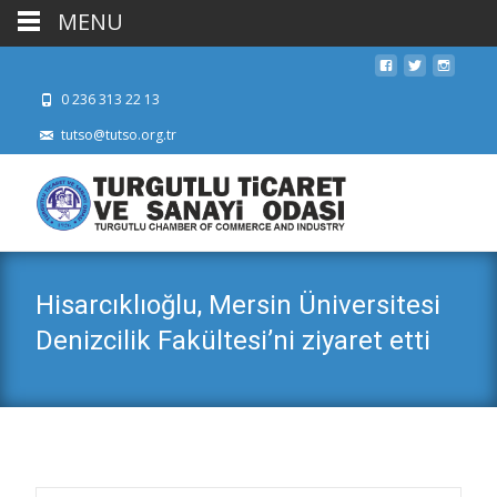
MENU
0 236 313 22 13
tutso@tutso.org.tr
Hisarcıklıoğlu, Mersin Üniversitesi
Denizcilik Fakültesi’ni ziyaret etti