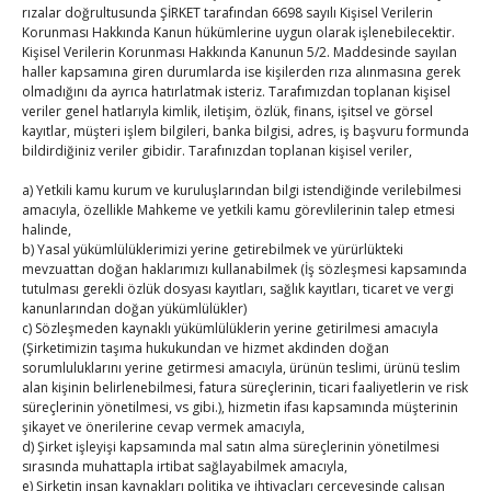
rızalar doğrultusunda ŞİRKET tarafından 6698 sayılı Kişisel Verilerin
Kahramanmaraş Ticaret ve Sanayi Odası’nın yeni
Korunması Hakkında Kanun hükümlerine uygun olarak işlenebilecektir.
Kişisel Verilerin Korunması Hakkında Kanunun 5/2. Maddesinde sayılan
binası hizmete açıldı
haller kapsamına giren durumlarda ise kişilerden rıza alınmasına gerek
By
TUTSO
on Ağu 5, 2026
olmadığını da ayrıca hatırlatmak isteriz. Tarafımızdan toplanan kişisel
veriler genel hatlarıyla kimlik, iletişim, özlük, finans, işitsel ve görsel
kayıtlar, müşteri işlem bilgileri, banka bilgisi, adres, iş başvuru formunda
Diren ailesine taziye ziyareti
bildirdiğiniz veriler gibidir. Tarafınızdan toplanan kişisel veriler,
By
TUTSO
on Ağu 4, 2026
a) Yetkili kamu kurum ve kuruluşlarından bilgi istendiğinde verilebilmesi
amacıyla, özellikle Mahkeme ve yetkili kamu görevlilerinin talep etmesi
halinde,
Ağustos 2026
b) Yasal yükümlülüklerimizi yerine getirebilmek ve yürürlükteki
P
S
Ç
P
C
C
P
mevzuattan doğan haklarımızı kullanabilmek (İş sözleşmesi kapsamında
tutulması gerekli özlük dosyası kayıtları, sağlık kayıtları, ticaret ve vergi
1
2
kanunlarından doğan yükümlülükler)
c) Sözleşmeden kaynaklı yükümlülüklerin yerine getirilmesi amacıyla
3
4
5
6
7
8
9
(Şirketimizin taşıma hukukundan ve hizmet akdinden doğan
10
11
12
13
14
15
16
sorumluluklarını yerine getirmesi amacıyla, ürünün teslimi, ürünü teslim
alan kişinin belirlenebilmesi, fatura süreçlerinin, ticari faaliyetlerin ve risk
17
18
19
20
21
22
23
süreçlerinin yönetilmesi, vs gibi.), hizmetin ifası kapsamında müşterinin
şikayet ve önerilerine cevap vermek amacıyla,
24
25
26
27
28
29
30
d) Şirket işleyişi kapsamında mal satın alma süreçlerinin yönetilmesi
31
sırasında muhattapla irtibat sağlayabilmek amacıyla,
e) Şirketin insan kaynakları politika ve ihtiyaçları çerçevesinde çalışan