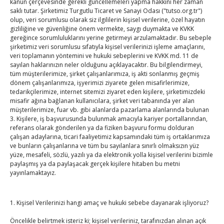
kanun çerçevesinde gerekli güncellemeleri yapma hakkını her zaman
saklı tutar. Şirketimiz Turgutlu Ticaret ve Sanayi Odası ("tutso.org.tr")
olup, veri sorumlusu olarak siz ilgililerin kişisel verilerine, özel hayatın
gizliliğine ve güvenliğine önem vermekte, saygı duymakta ve KVKK
gereğince sorumluluklarını yerine getirmeyi arzulamaktadır. Bu sebeple
şirketimiz veri sorumlusu sıfatıyla kişisel verilerinizi işleme amaçlarını,
veri toplamanın yöntemini ve hukuki sebeplerini ve KVKK md. 11 de
sayılan haklarınızın neler olduğunu açıklayacaktır. Bu bilgilendirmeyi,
TOBB Son Yazılar
tüm müşterilerimize, şirket çalışanlarımıza, iş akti sonlanmış geçmiş
dönem çalışanlarımıza, işyerimizi ziyarete gelen misafirlerimize,
tedarikçilerimize, internet sitemizi ziyaret eden kişilere, şirketimizdeki
Hisarcıklıoğlu’ndan ‘girişimci olun’ tavsiyesi
misafir ağına bağlanan kullanıcılara, şirket veri tabanında yer alan
By
TUTSO
on Ağu 8, 2026
müşterilerimize, fuar vb. gibi alanlarda pazarlama alanlarında bulunan
3. Kişilere, iş başvurusunda bulunmak amacıyla kariyer portallarından,
referans olarak gönderilen ya da fiziken başvuru formu dolduran
çalışan adaylarına, ticari faaliyetimiz kapsamındaki tüm iş ortaklarımıza
SEDDK Başkanı Menteş’e ziyaret
ve bunların çalışanlarına ve tüm bu sayılanlara sınırlı olmaksızın yüz
yüze, mesafeli, sözlü, yazılı ya da elektronik yolla kişisel verilerini bizimle
By
TUTSO
on Ağu 8, 2026
paylaşmış ya da paylaşacak gerçek kişilere hitaben bu metni
yayınlamaktayız.
Hisarcıklıoğlu ICCD Genel Sekreteri Khalawi ile görüştü
1. Kişisel Verilerinizi hangi amaç ve hukuki sebebe dayanarak işliyoruz?
By
TUTSO
on Ağu 7, 2026
Öncelikle belirtmek isteriz ki; kişisel verileriniz, tarafınızdan alınan açık