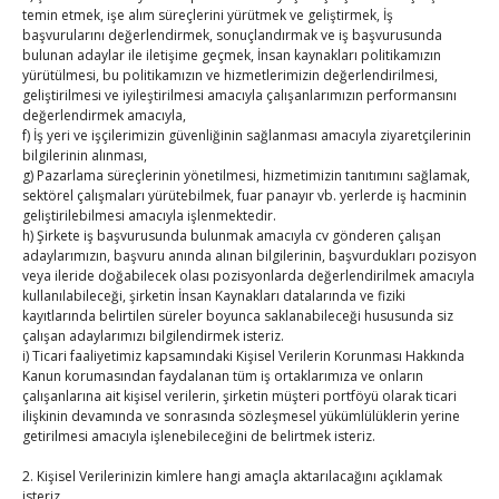
temin etmek, işe alım süreçlerini yürütmek ve geliştirmek, İş
« Tem
başvurularını değerlendirmek, sonuçlandırmak ve iş başvurusunda
bulunan adaylar ile iletişime geçmek, İnsan kaynakları politikamızın
yürütülmesi, bu politikamızın ve hizmetlerimizin değerlendirilmesi,
E-BÜLTEN
geliştirilmesi ve iyileştirilmesi amacıyla çalışanlarımızın performansını
değerlendirmek amacıyla,
Kasaba Ekonomi Dergisi
f) İş yeri ve işçilerimizin güvenliğinin sağlanması amacıyla ziyaretçilerinin
bilgilerinin alınması,
g) Pazarlama süreçlerinin yönetilmesi, hizmetimizin tanıtımını sağlamak,
TOBB HABER
sektörel çalışmaları yürütebilmek, fuar panayır vb. yerlerde iş hacminin
geliştirilebilmesi amacıyla işlenmektedir.
TUTSO İktisadi Durum Raporu
h) Şirkete iş başvurusunda bulunmak amacıyla cv gönderen çalışan
adaylarımızın, başvuru anında alınan bilgilerinin, başvurdukları pozisyon
veya ileride doğabilecek olası pozisyonlarda değerlendirilmek amacıyla
Hisarcıklıoğlu’ndan ‘girişimci olun’ tavsiyesi
kullanılabileceği, şirketin İnsan Kaynakları datalarında ve fiziki
kayıtlarında belirtilen süreler boyunca saklanabileceği hususunda siz
SEDDK Başkanı Menteş’e ziyaret
çalışan adaylarımızı bilgilendirmek isteriz.
i) Ticari faaliyetimiz kapsamındaki Kişisel Verilerin Korunması Hakkında
Hisarcıklıoğlu ICCD Genel Sekreteri Khalawi ile görüştü
Kanun korumasından faydalanan tüm iş ortaklarımıza ve onların
çalışanlarına ait kişisel verilerin, şirketin müşteri portföyü olarak ticari
ilişkinin devamında ve sonrasında sözleşmesel yükümlülüklerin yerine
Kahramanmaraş Ticaret ve Sanayi Odası’nın yeni
getirilmesi amacıyla işlenebileceğini de belirtmek isteriz.
binası hizmete açıldı
2. Kişisel Verilerinizin kimlere hangi amaçla aktarılacağını açıklamak
Diren ailesine taziye ziyareti
isteriz.