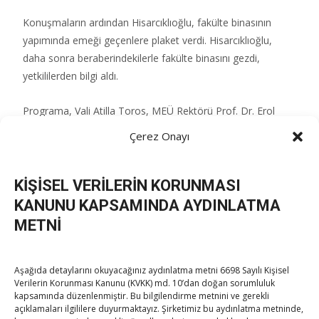
Konuşmaların ardından Hisarcıklıoğlu, fakülte binasının
yapımında emeği geçenlere plaket verdi. Hisarcıklıoğlu,
daha sonra beraberindekilerle fakülte binasını gezdi,
yetkililerden bilgi aldı.
Programa, Vali Atilla Toros, MEÜ Rektörü Prof. Dr. Erol
Yaşar ve Büyükşehir Belediyesi Başkan Vekili Hamit Mert
Çerez Onayı
Avcı da katıldı.
KİŞİSEL VERİLERİN KORUNMASI
Post Views:
30
KANUNU KAPSAMINDA AYDINLATMA
METNİ
Post
←
Sanayi Koridorunda Mersin Zirvesi gerçekleştirildi
Aşağıda detaylarını okuyacağınız aydınlatma metni 6698 Sayılı Kişisel
Hisarcıklıoğlu, Mersin Ticaret Borsası 100. Yıl Galasına
Verilerin Korunması Kanunu (KVKK) md. 10’dan doğan sorumluluk
katıldı
→
kapsamında düzenlenmiştir. Bu bilgilendirme metnini ve gerekli
navigation
açıklamaları ilgililere duyurmaktayız. Şirketimiz bu aydınlatma metninde,